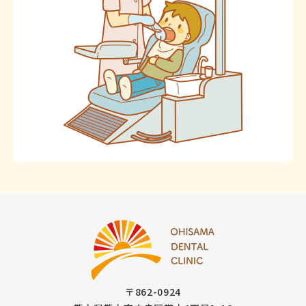
〒862-0924