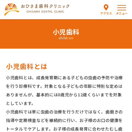
メニュー
アクセス
小児歯科
当院について
children
医師紹介
小児歯科とは
診療案内
小児歯科とは、成長発育期にある子どもの虫歯の予防や治療
初めての方へ
を行う診療科です。対象となる子どもの年齢に特別な定めは
ありませんが、基本的には0歳児から12歳くらいまでを対象
滅菌消毒室
としています。
小児歯科では単に虫歯の治療を行うだけではなく、歯磨きの
交通アクセス
指導や定期検査などを継続的に行い、お子様のお口の健康を
トータルでケアします。お子様の成長発育に合わせたむし歯